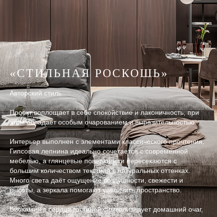
146 КВ. М.
«СТИЛЬНАЯ РОСКОШЬ»
Авторский стиль
Проект воплощает в себе спокойствие и лаконичность, при
этом обладает особым очарованием и выразительностью.
Интерьер выполнен с элементами классического прочтения.
Гипсовая лепнина идеально сочетается с современной
мебелью, а глянцевые поверхности пересекаются с
большим количеством текстиля в натуральных оттенках.
Много света даёт ощущение воздушности, свежести и
высоты, а зеркала помогают увеличить пространство.
Биокамин в сердце гостиной символизирует домашний очаг,