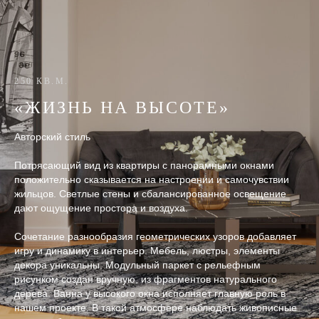
250 КВ.М.
«ЖИЗНЬ НА ВЫСОТЕ»
Авторский стиль
Потрясающий вид из квартиры с панорамными окнами
положительно сказывается на настроении и самочувствии
жильцов. Светлые стены и сбалансированное освещение
дают ощущение простора и воздуха.
Сочетание разнообразия геометрических узоров добавляет
игру и динамику в интерьер. Мебель, люстры, элементы
декора уникальны. Модульный паркет с рельефным
рисунком создан вручную, из фрагментов натурального
дерева. Ванна у высокого окна исполняет главную роль в
нашем проекте. В такой атмосфере наблюдать живописные